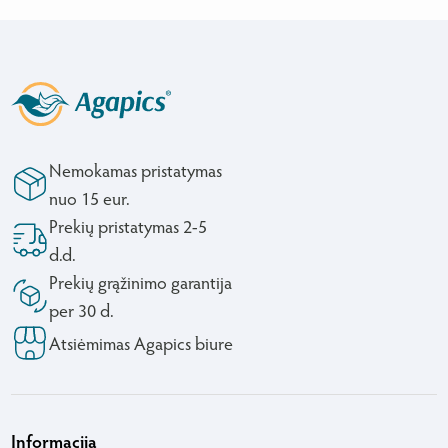
Nemokamas pristatymas
nuo 15 eur.
Prekių pristatymas 2-5
d.d.
Prekių grąžinimo garantija
per 30 d.
Atsiėmimas Agapics biure
Informacija