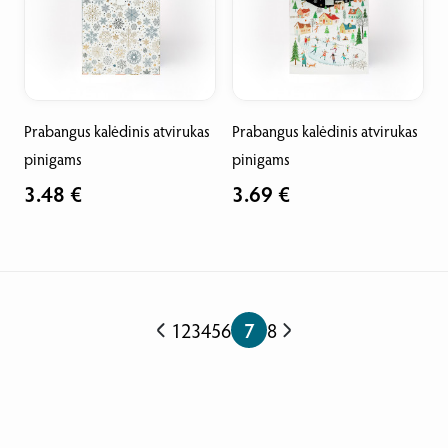
Prabangus kalėdinis atvirukas
Prabangus kalėdinis atvirukas
pinigams
pinigams
3.48 €
3.69 €
1
2
3
4
5
6
7
8