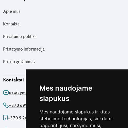
Apie mus
Kontaktai
Privatumo politika
Pristatymo informacija
Prekių grąžinimas
Kontaktai
Mes naudojame
uzsakymas@agapics.lt
slapukus
+370 699 76161
Mes naudojame slapukus ir kitas
+370 5 2622091
stebėjimo technologijas, siekdami
pagerinti jūsų naršymo mūsų