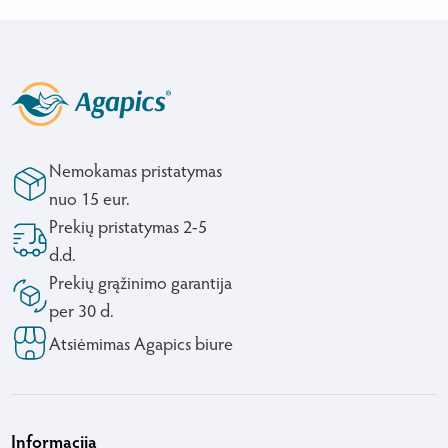
Nemokamas pristatymas
nuo 15 eur.
Prekių pristatymas 2-5
d.d.
Prekių grąžinimo garantija
per 30 d.
Atsiėmimas Agapics biure
Informacija