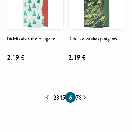
Didelis atvirukas pinigams
Didelis atvirukas pinigams
2.19 €
2.19 €
1
2
3
4
5
6
7
8