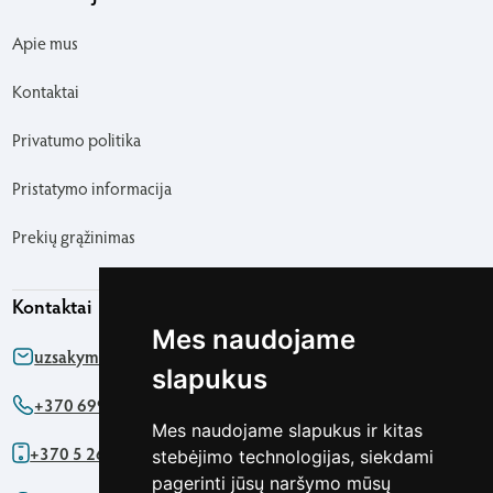
Apie mus
Kontaktai
Privatumo politika
Pristatymo informacija
Prekių grąžinimas
Kontaktai
Mes naudojame
uzsakymas@agapics.lt
slapukus
+370 699 76161
Mes naudojame slapukus ir kitas
+370 5 2622091
stebėjimo technologijas, siekdami
pagerinti jūsų naršymo mūsų