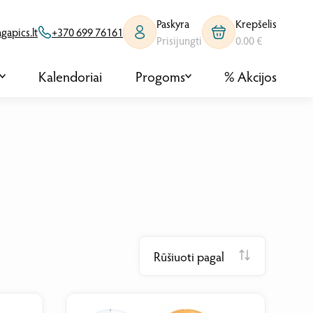
Paskyra
Krepšelis
apics.lt
+370 699 76161
Prisijungti
0.00 €
Kalendoriai
Progoms
% Akcijos