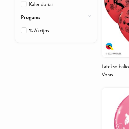
Kalendoriai
Progoms
% Akcijos
Latekso bali
Voras