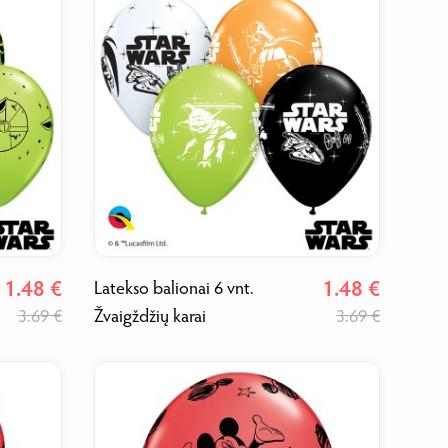
1.48 €
1.48 €
Latekso balionai 6 vnt.
3.69 €
Žvaigždžių karai
3.69 €