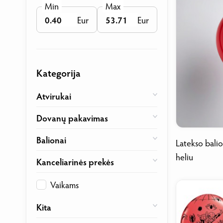
Min
Max
Eur
Eur
Kategorija
Atvirukai
Dovanų pakavimas
Balionai
Latekso bali
heliu
Kanceliarinės prekės
Vaikams
Kita