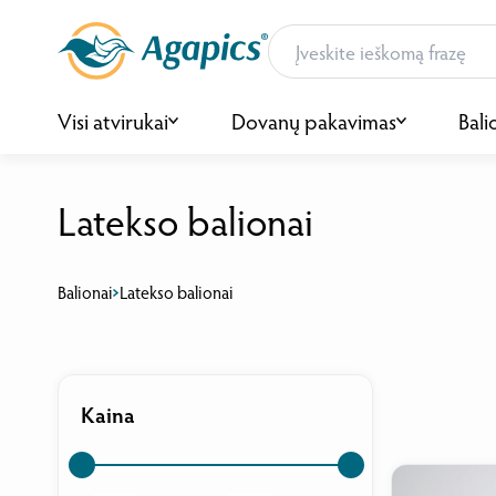
Visi atvirukai
Dovanų pakavimas
Bali
Latekso balionai
Balionai
Latekso balionai
Kaina