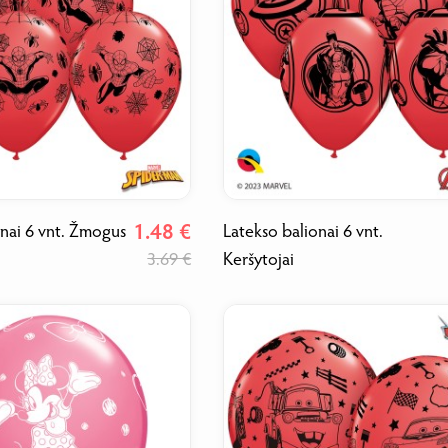
1.48 €
onai 6 vnt. Žmogus
Latekso balionai 6 vnt.
3.69 €
Keršytojai