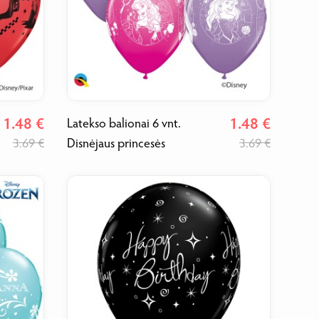
1.48 €
1.48 €
Latekso balionai 6 vnt.
3.69 €
Disnėjaus princesės
3.69 €