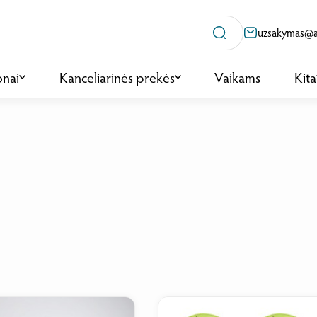
uzsakymas@ag
onai
Kanceliarinės prekės
Vaikams
Kita