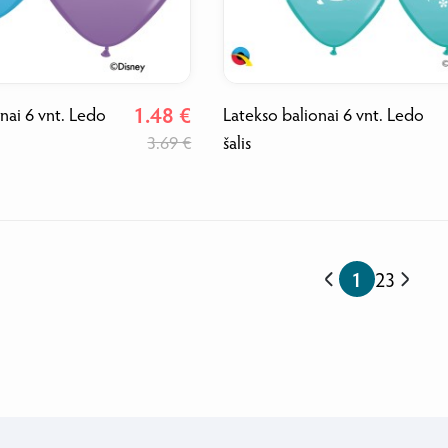
1.48 €
nai 6 vnt. Ledo
Latekso balionai 6 vnt. Ledo
3.69 €
šalis
1
2
3