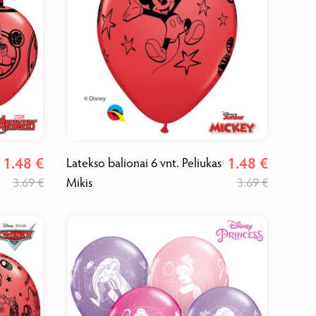
1.48 €
1.48 €
Latekso balionai 6 vnt. Peliukas
3.69 €
Mikis
3.69 €