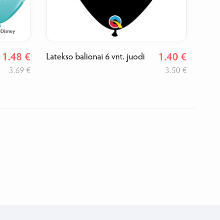
1.48 €
1.40 €
Latekso balionai 6 vnt. juodi
3.69 €
3.50 €