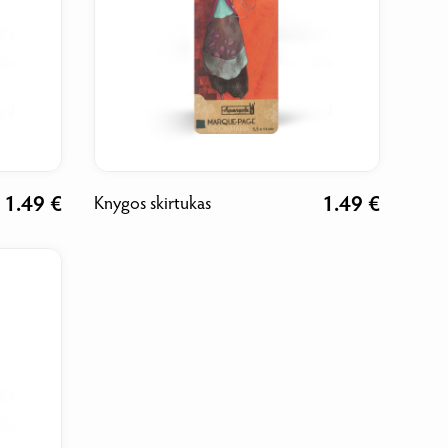
1.49 €
1.49 €
Knygos skirtukas