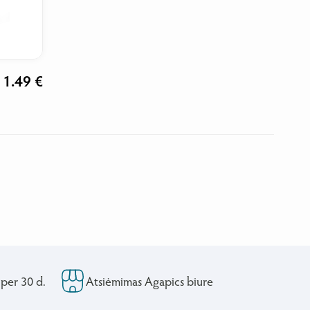
1.49 €
 per 30 d.
Atsiėmimas Agapics biure