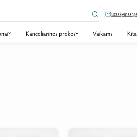
uzsakymas@ag
onai
Kanceliarinės prekės
Vaikams
Kita