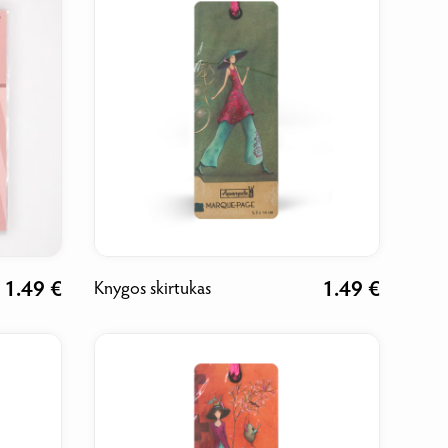
1.49 €
1.49 €
Knygos skirtukas