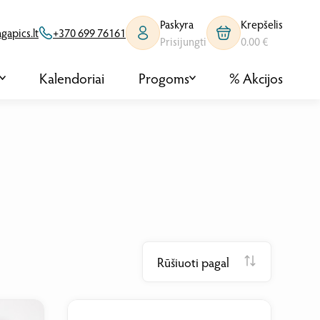
Paskyra
Krepšelis
apics.lt
+370 699 76161
Prisijungti
0.00 €
Kalendoriai
Progoms
% Akcijos