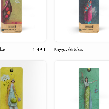
1.49 €
ukas
Knygos skirtukas