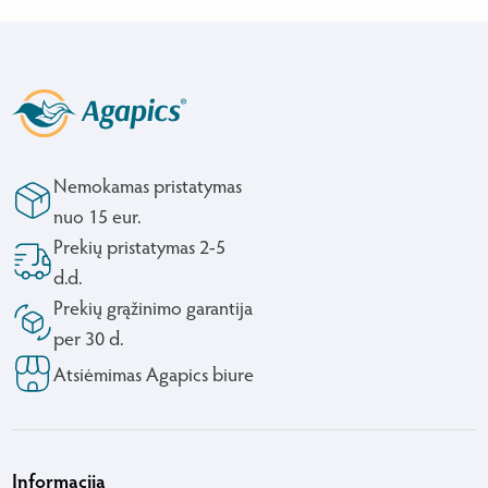
Nemokamas pristatymas
nuo 15 eur.
Prekių pristatymas 2-5
d.d.
Prekių grąžinimo garantija
per 30 d.
Atsiėmimas Agapics biure
Informacija