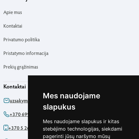
Apie mus
Kontaktai
Privatumo politika
Pristatymo informacija
Prekių grąžinimas
Kontaktai
Mes naudojame
uzsakymas@agapics.lt
slapukus
+370 699 76161
Mes naudojame slapukus ir kitas
+370 5 2622091
stebėjimo technologijas, siekdami
pagerinti jūsų naršymo mūsų