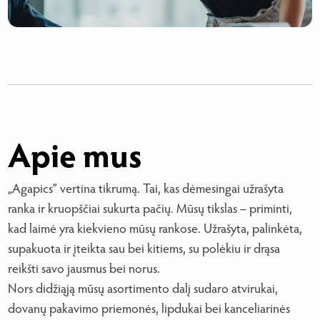
Apie mus
„Agapics” vertina tikrumą. Tai, kas dėmesingai užrašyta
ranka ir kruopščiai sukurta pačių. Mūsų tikslas – priminti,
kad laimė yra kiekvieno mūsų rankose. Užrašyta, palinkėta,
supakuota ir įteikta sau bei kitiems, su polėkiu ir drąsa
reikšti savo jausmus bei norus.
Nors didžiąją mūsų asortimento dalį sudaro atvirukai,
dovanų pakavimo priemonės, lipdukai bei kanceliarinės