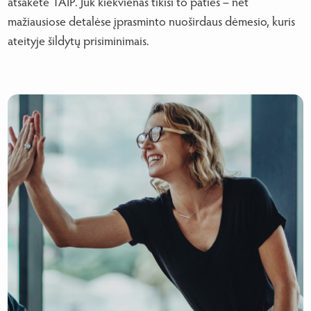
atsakėte TAIP. Juk kiekvienas tikisi to paties – net
mažiausiose detalėse įprasminto nuoširdaus dėmesio, kuris
ateityje šildytų prisiminimais.