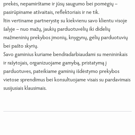
prekės, nepamirštame ir jūsų saugumo bei pomėgių –
pasirūpiname atšvaitais, reflektoriais ir ne tik.
Itin vertiname partnerystę su kiekvienu savo klientu visoje
šalyje – nuo mažų, jaukių parduotuvėlių iki didelių
mažmeninių prekybos įmonių, knygynų, gėlių parduotuvių
bei pašto skyrių.
Savo gaminius kuriame bendradarbiaudami su menininkais
ir rašytojais, organizuojame gamybą, pristatymą į
parduotuves, pateikiame gaminių išdėstymo prekybos
vietose sprendimus bei konsultuojame visais su pardavimais
susijusiais klausimais.