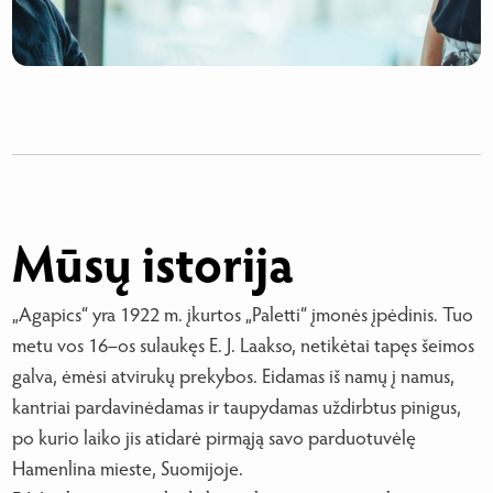
Mūsų istorija
„Agapics“ yra 1922 m. įkurtos „Paletti“ įmonės įpėdinis. Tuo
metu vos 16–os sulaukęs E. J. Laakso, netikėtai tapęs šeimos
galva, ėmėsi atvirukų prekybos. Eidamas iš namų į namus,
kantriai pardavinėdamas ir taupydamas uždirbtus pinigus,
po kurio laiko jis atidarė pirmąją savo parduotuvėlę
Hamenlina mieste, Suomijoje.