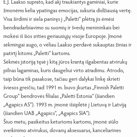
E.J. Laakso suprato, kad akį traukiantys gaminiai, kurie
žmonėms kelia ypatingas emocijas, sukuria didžiausią vertę.
Visa širdimi ir siela paniręs į „Paletti“ plėtrą jis ėmėsi
bendradarbiavimo su suomių ir švedų menininkais bei
mokėsi iš šios srities geriausiųjų visoje Europoje. Įmonė
sėkmingai augo, o vėliau Laakso perdavė sukauptas žinias ir
patirtį kitoms „Paletti“ kartoms.
Sėkmės įstoriją tęsė į kitą jūros krantą išgabentas atvirukų
pilnas lagaminas, kuris daugeliui virto atradimu. Atrodo,
taip būna tik pasakose, tačiau geri dalykai linkę skrieti
šviesos greičiu, tad 1991 m. buvo įkurtas „Finnish Paletti
Group“ bendrovės filialas „Paletti Estonia“ (šiandien
„Agapics AS“). 1993 m. įmonė išsiplėtė į Lietuvą ir Latviją
(šiandien UAB „Agapics“, „Agapics SIA“).
Šiuo metu, pasikeitus keturioms kartoms, įmonė siūlo
sveikinimo atvirukus, dovanų aksesuarus, kanceliarines