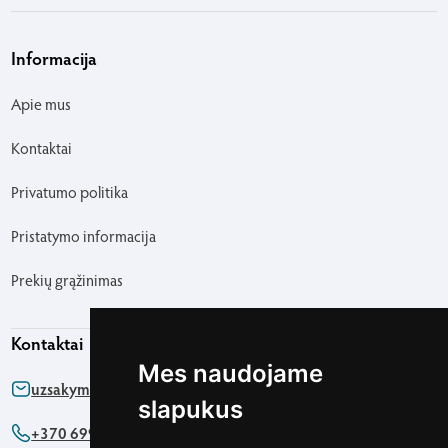
Informacija
Apie mus
Kontaktai
Privatumo politika
Pristatymo informacija
Prekių grąžinimas
Kontaktai
Mes naudojame
uzsakymas@agapics.lt
slapukus
+370 699 76161