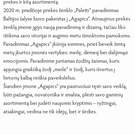
prekes ir kitą asortimentą.
2020 m. pradžioje prekės ženklo „Paletti“ pavadinimas
Baltijos šalyse buvo pakeistas į „Agapics“. Atnaujinus prekės
ženklą įmonė įgijo naują pavadinimą ir dizainą, tačiau liko
ištikima savo istorijai ir augimo metu išmoktoms pamokoms.
Pavadinimas „Agapics“ įkūnija esmines, prieš beveik šimtą
metų įkurtos įmonės vertybes: meilę, dėmesį bei dalijimąsi
emocijomis. Pavadinime juntamas žodžių žaismas, kuris
apjungia graikišką žodį „meilė“ ir žodį, kuris išvertus į
lietuvių kalbą reiškia paveikslėlius.
Šiandien įmonė „Agapics“ yra pasiruošusi tęsti savo veiklą,
būti pažangia, novatoriška ir smalsia, plėsti savo gaminių
asortimentą bei judėti naujomis kryptimis – ryžtingai,
atsakingai, vedina ne tik idėjų, bet ir širdies.