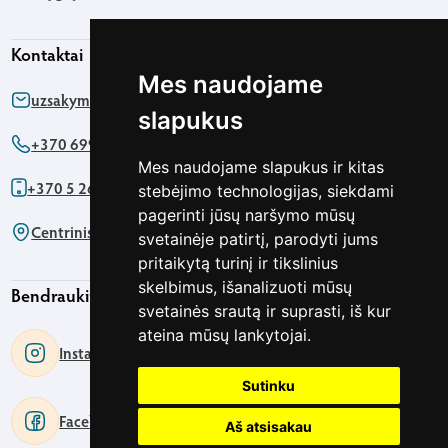
Kontaktai
Mes naudojame
uzsakymas@agapics.lt
slapukus
+370 699 76161
Mes naudojame slapukus ir kitas
+370 5 2622091
stebėjimo technologijas, siekdami
pagerinti jūsų naršymo mūsų
Centrinis biuras - Pirklių g. 5 Vilnius
svetainėje patirtį, parodyti jums
pritaikytą turinį ir tikslinius
skelbimus, išanalizuoti mūsų
Bendraukime
svetainės srautą ir suprasti, iš kur
ateina mūsų lankytojai.
Instagram
Sutinku
Facebook
Aš atsisakau