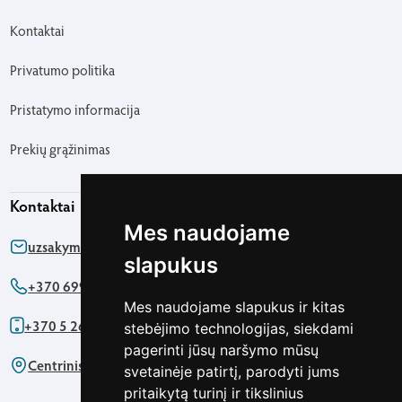
Kontaktai
Privatumo politika
Pristatymo informacija
Prekių grąžinimas
Kontaktai
Mes naudojame
uzsakymas@agapics.lt
slapukus
+370 699 76161
Mes naudojame slapukus ir kitas
+370 5 2622091
stebėjimo technologijas, siekdami
pagerinti jūsų naršymo mūsų
Centrinis biuras - Pirklių g. 5 Vilnius
svetainėje patirtį, parodyti jums
pritaikytą turinį ir tikslinius