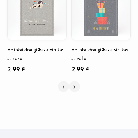
Aplinkai draugiškas atvirukas
Aplinkai draugiškas atvirukas
A
su voku
su voku
2.99 €
2.99 €
‹
›