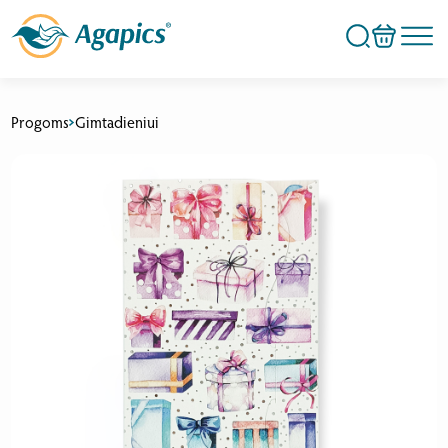
Progoms
Gimtadieniui