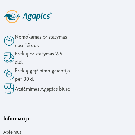
Nemokamas pristatymas
nuo 15 eur.
Prekių pristatymas 2-5
d.d.
Prekių grąžinimo garantija
per 30 d.
Atsiėmimas Agapics biure
Informacija
Apie mus