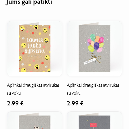
Jums gali patikti
Aplinkai draugiškas atvirukas
Aplinkai draugiškas atvirukas
A
su voku
su voku
s
2.99 €
2.99 €