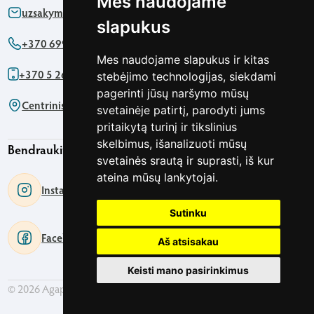
Mes naudojame
uzsakymas@agapics.lt
slapukus
+370 699 76161
Mes naudojame slapukus ir kitas
+370 5 2622091
stebėjimo technologijas, siekdami
pagerinti jūsų naršymo mūsų
Centrinis biuras - Pirklių g. 5 Vilnius
svetainėje patirtį, parodyti jums
pritaikytą turinį ir tikslinius
skelbimus, išanalizuoti mūsų
Bendraukime
svetainės srautą ir suprasti, iš kur
ateina mūsų lankytojai.
Instagram
Sutinku
Facebook
Aš atsisakau
Keisti mano pasirinkimus
© 2026 Agapics