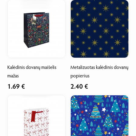
Kalėdinis dovanų maišelis
Metalizuotas kalėdinis dovanų
K
mažas
popierius
l
1.69 €
2.40 €