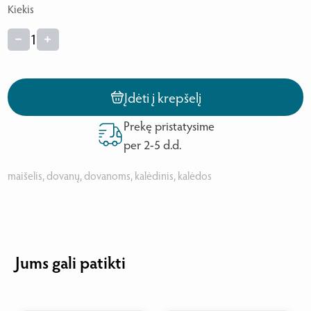
Kiekis
1
Įdėti į krepšelį
Prekę pristatysime
per 2-5 d.d.
maišelis, dovanų, dovanoms, kalėdinis, kalėdos
Jums gali patikti