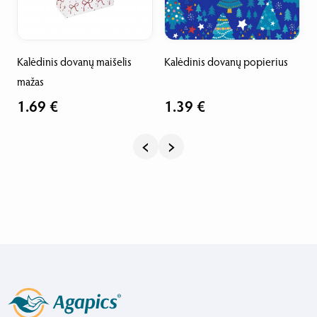
Kalėdinis dovanų maišelis
Kalėdinis dovanų popierius
K
mažas
l
1.69 €
1.39 €
‹
›