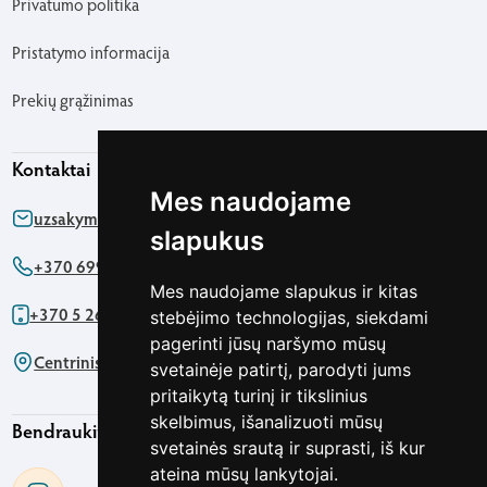
Privatumo politika
Pristatymo informacija
Prekių grąžinimas
Kontaktai
Mes naudojame
uzsakymas@agapics.lt
slapukus
+370 699 76161
Mes naudojame slapukus ir kitas
+370 5 2622091
stebėjimo technologijas, siekdami
pagerinti jūsų naršymo mūsų
Centrinis biuras - Pirklių g. 5 Vilnius
svetainėje patirtį, parodyti jums
pritaikytą turinį ir tikslinius
skelbimus, išanalizuoti mūsų
Bendraukime
svetainės srautą ir suprasti, iš kur
ateina mūsų lankytojai.