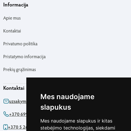
Informacija
Apie mus
Kontaktai
Privatumo politika
Pristatymo informacija
Prekių grąžinimas
Kontaktai
Mes naudojame
uzsakymas@agapics.lt
slapukus
+370 699 76161
Mes naudojame slapukus ir kitas
+370 5 2622091
stebėjimo technologijas, siekdami