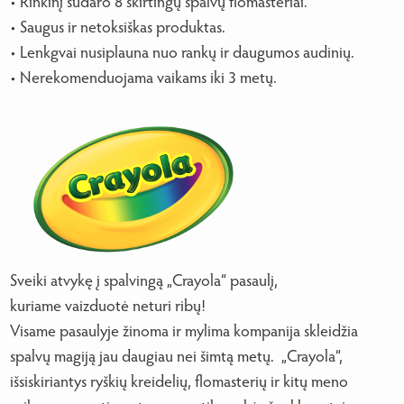
• Rinkinį sudaro 8 skirtingų spalvų flomasteriai.
• Saugus ir netoksiškas produktas.
• Lenkgvai nusiplauna nuo rankų ir daugumos audinių.
• Nerekomenduojama vaikams iki 3 metų.
Sveiki atvykę į spalvingą „Crayola“ pasaulį,
kuriame vaizduotė neturi ribų!
Visame pasaulyje žinoma ir mylima kompanija skleidžia
spalvų magiją jau daugiau nei šimtą metų. „Crayola“,
išsiskiriantys ryškių kreidelių, flomasterių ir kitų meno