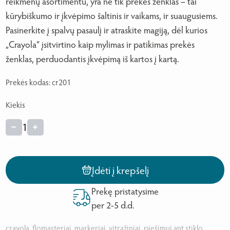
reikmenų asortimentu, yra ne tik prekės ženklas – tai
kūrybiškumo ir įkvėpimo šaltinis ir vaikams, ir suaugusiems.
Pasinerkite į spalvų pasaulį ir atraskite magiją, dėl kurios
„Crayola“ įsitvirtino kaip mylimas ir patikimas prekės
ženklas, perduodantis įkvėpimą iš kartos į kartą.
Prekės kodas: cr201
Kiekis
1
Įdėti į krepšelį
Prekę pristatysime
per 2-5 d.d.
crayola, flomasteriai, markeriai, vitražiniai, piešimui ant stiklo